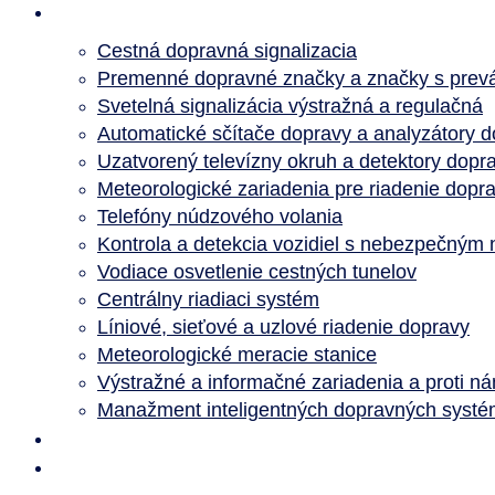
Referencie
Cestná dopravná signalizacia
Premenné dopravné značky a značky s prev
Svetelná signalizácia výstražná a regulačná
Automatické sčítače dopravy a analyzátory 
Uzatvorený televízny okruh a detektory dopr
Meteorologické zariadenia pre riadenie dopr
Telefóny núdzového volania
Kontrola a detekcia vozidiel s nebezpečným
Vodiace osvetlenie cestných tunelov
Centrálny riadiaci systém
Líniové, sieťové a uzlové riadenie dopravy
Meteorologické meracie stanice
Výstražné a informačné zariadenia a proti n
Manažment inteligentných dopravných systém
Novinky
Kontakt