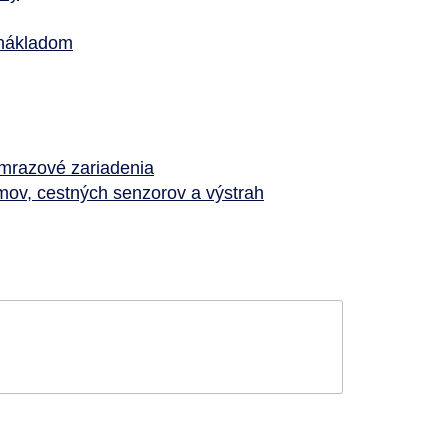
 nákladom
ámrazové zariadenia
ov, cestných senzorov a výstrah