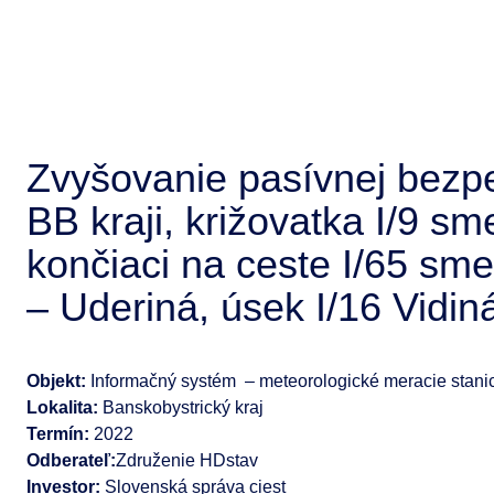
Zvyšovanie pasívnej bezpeč
BB kraji, križovatka I/9 s
končiaci na ceste I/65 sme
– Uderiná, úsek I/16 Vidin
Objekt:
Informačný systém – meteorologické meracie stani
Lokalita:
Banskobystrický kraj
Termín:
2022
Odberateľ:
Združenie HDstav
Investor:
Slovenská správa ciest