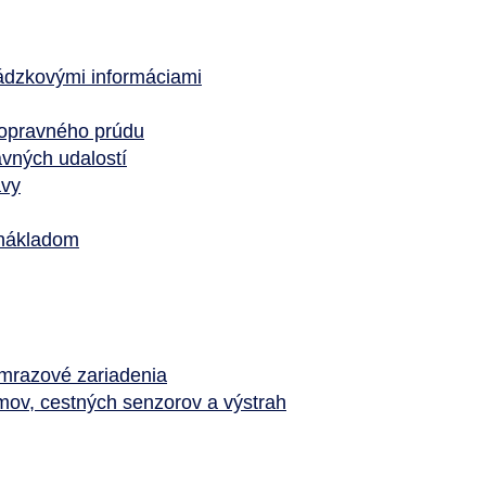
ádzkovými informáciami
dopravného prúdu
avných udalostí
avy
 nákladom
ámrazové zariadenia
ov, cestných senzorov a výstrah