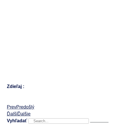
Zdieľaj :
Prev
Predošlý
Ďalší
Ďalšie
Vyhľadať