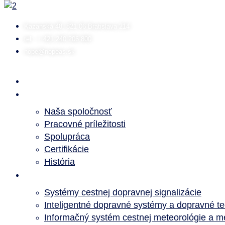
Preskočiť
na
Kazanská 48, 821 06 Bratislava 214
obsah
tel.: + 421 240 206 800
nope@nopeas.sk
Domov
O nás
Naša spoločnosť
Pracovné príležitosti
Spolupráca
Certifikácie
História
Predmet činnosti
Systémy cestnej dopravnej signalizácie
Inteligentné dopravné systémy a dopravné te
Informačný systém cestnej meteorológie a me