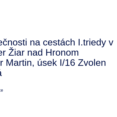
nosti na cestách I.triedy v
mer Žiar nad Hronom
r Martin, úsek I/16 Zvolen
á
ce