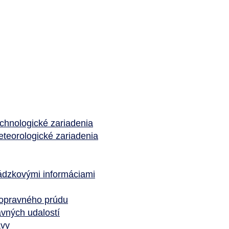
chnologické zariadenia
teorologické zariadenia
ádzkovými informáciami
dopravného prúdu
avných udalostí
avy