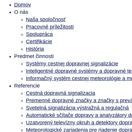
Domov
O nás
Naša spoločnosť
Pracovné príležitosti
Spolupráca
Certifikácie
História
Predmet činnosti
Systémy cestnej dopravnej signalizácie
Inteligentné dopravné systémy a dopravné te
Informačný systém cestnej meteorológie a me
Referencie
Cestná dopravná signalizacia
Premenné dopravné značky a značky s prev
Svetelná signalizácia výstražná a regulačná
Automatické sčítače dopravy a analyzátory 
Uzatvorený televízny okruh a detektory dopr
Meteorologické zariadenia pre riadenie dopr