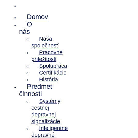
Kontakt
Domov
O
nás
Naša
spoločnosť
Pracovné
príležitosti
Spolupráca
Certifikácie
História
Predmet
činnosti
Systémy
cestnej
dopravnej
signalizácie
Inteligentné
dopravné