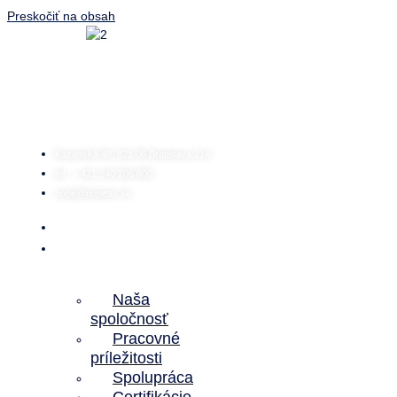
Preskočiť na obsah
Kazanská 48, 821 06 Bratislava 214
tel.: + 421 240 206 800
nope@nopeas.sk
Domov
O
nás
Naša
spoločnosť
Pracovné
príležitosti
Spolupráca