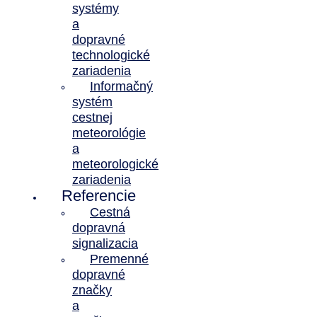
systémy
a
dopravné
technologické
zariadenia
Informačný
systém
cestnej
meteorológie
a
meteorologické
zariadenia
Referencie
Cestná
dopravná
signalizacia
Premenné
dopravné
značky
a