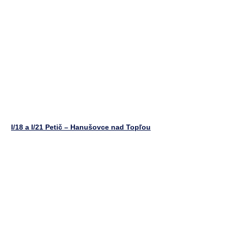
I/18 a I/21 Petič – Hanušovce nad Topľou