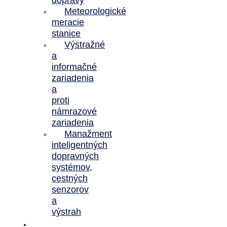
dopravy
Meteorologické
meracie
stanice
Výstražné
a
informačné
zariadenia
a
proti
námrazové
zariadenia
Manažment
inteligentných
dopravných
systémov,
cestných
senzorov
a
výstrah
Novinky