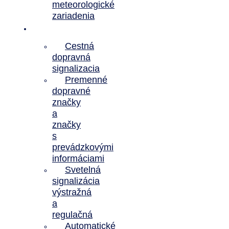
meteorologické
zariadenia
Referencie
Cestná
dopravná
signalizacia
Premenné
dopravné
značky
a
značky
s
prevádzkovými
informáciami
Svetelná
signalizácia
výstražná
a
regulačná
Automatické