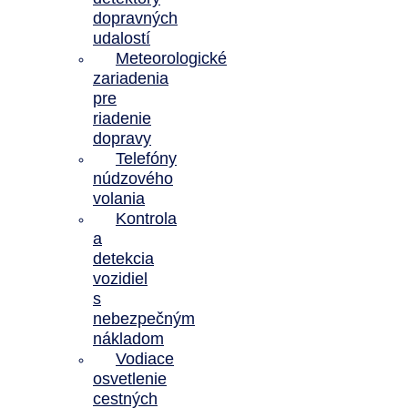
dopravných
udalostí
Meteorologické
zariadenia
pre
riadenie
dopravy
Telefóny
núdzového
volania
Kontrola
a
detekcia
vozidiel
s
nebezpečným
nákladom
Vodiace
osvetlenie
cestných