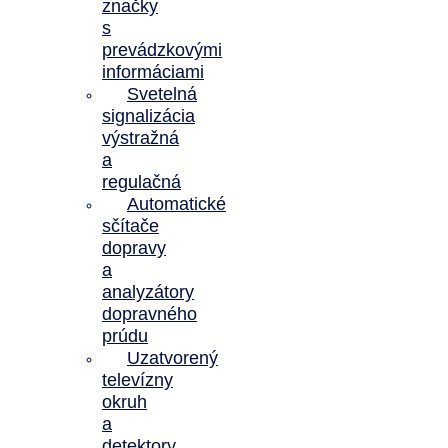
značky
s
prevádzkovými
informáciami
Svetelná
signalizácia
výstražná
a
regulačná
Automatické
sčítače
dopravy
a
analyzátory
dopravného
prúdu
Uzatvorený
televízny
okruh
a
detektory