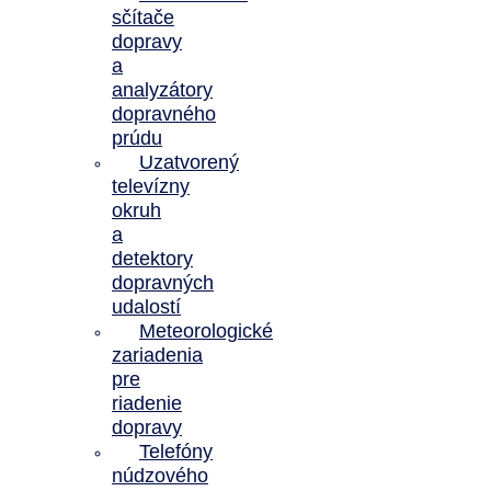
sčítače
dopravy
a
analyzátory
dopravného
prúdu
Uzatvorený
televízny
okruh
a
detektory
dopravných
udalostí
Meteorologické
zariadenia
pre
riadenie
dopravy
Telefóny
núdzového