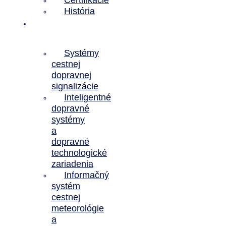
Certifikácie
História
Predmet
činnosti
Systémy
cestnej
dopravnej
signalizácie
Inteligentné
dopravné
systémy
a
dopravné
technologické
zariadenia
Informačný
systém
cestnej
meteorológie
a