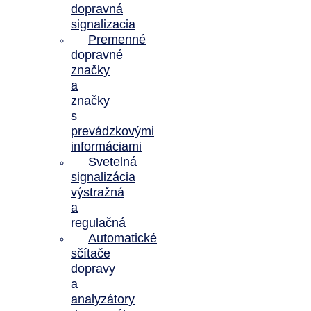
dopravná
signalizacia
Premenné
dopravné
značky
a
značky
s
prevádzkovými
informáciami
Svetelná
signalizácia
výstražná
a
regulačná
Automatické
sčítače
dopravy
a
analyzátory