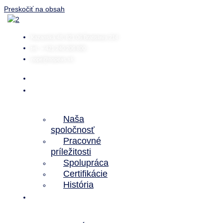
Preskočiť na obsah
Kazanská 48, 821 06 Bratislava 214
tel.: + 421 240 206 800
nope@nopeas.sk
Domov
O
nás
Naša
spoločnosť
Pracovné
príležitosti
Spolupráca
Certifikácie
História
Predmet
činnosti