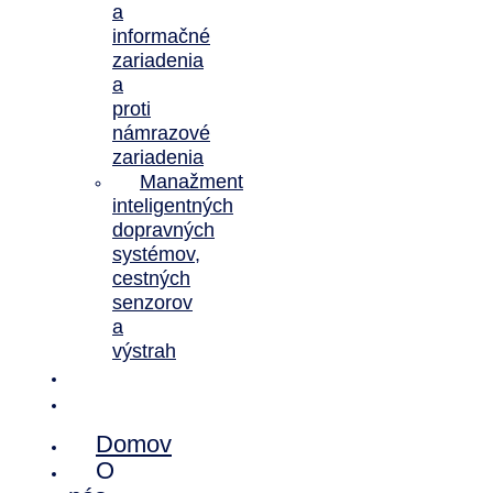
a
informačné
zariadenia
a
proti
námrazové
zariadenia
Manažment
inteligentných
dopravných
systémov,
cestných
senzorov
a
výstrah
Novinky
Kontakt
Domov
O