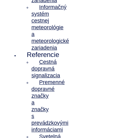
zariadenia
Informačný
systém
cestnej
meteorológie
a
meteorologické
zariadenia
Referencie
Cestná
dopravná
signalizacia
Premenné
dopravné
značky
a
značky
s
prevádzkovými
informáciami
Svetelná