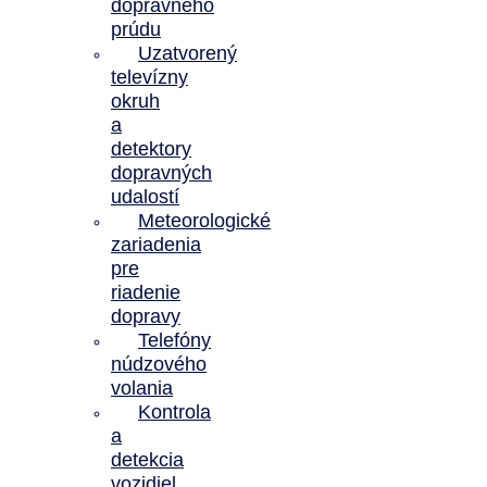
dopravného
prúdu
Uzatvorený
televízny
okruh
a
detektory
dopravných
udalostí
Meteorologické
zariadenia
pre
riadenie
dopravy
Telefóny
núdzového
volania
Kontrola
a
detekcia
vozidiel