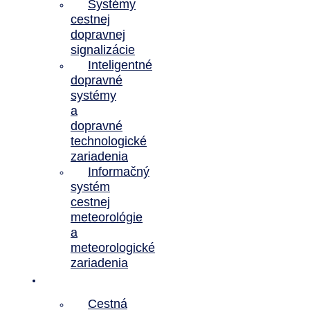
Systémy
cestnej
dopravnej
signalizácie
Inteligentné
dopravné
systémy
a
dopravné
technologické
zariadenia
Informačný
systém
cestnej
meteorológie
a
meteorologické
zariadenia
Referencie
Cestná