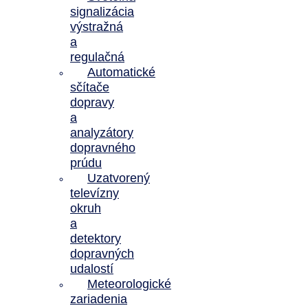
signalizácia
výstražná
a
regulačná
Automatické
sčítače
dopravy
a
analyzátory
dopravného
prúdu
Uzatvorený
televízny
okruh
a
detektory
dopravných
udalostí
Meteorologické
zariadenia