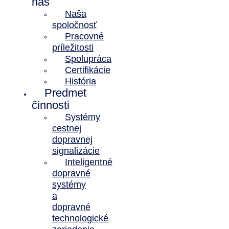
nás
Naša
spoločnosť
Pracovné
príležitosti
Spolupráca
Certifikácie
História
Predmet
činnosti
Systémy
cestnej
dopravnej
signalizácie
Inteligentné
dopravné
systémy
a
dopravné
technologické