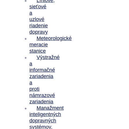
Líniové,
sieťové
a
uzlové
riadenie
dopravy
Meteorologické
meracie
stanice
Výstražné
a
informačné
zariadenia
a
proti
námrazové
zariadenia
Manažment
inteligentných
dopravných
systémov,