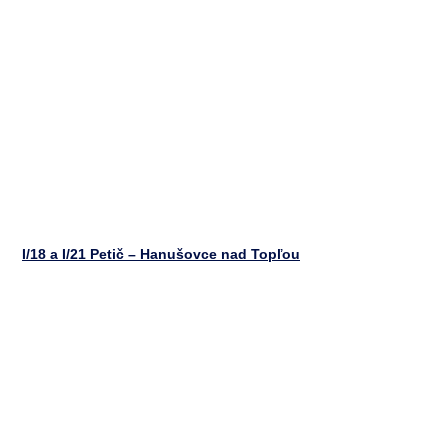
I/18 a I/21 Petič – Hanušovce nad Topľou