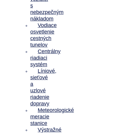
s
nebezpečným
nákladom
Vodiace
osvetlenie
cestných
tunelov
Centrálny
riadiaci
systém
Líniové,
sieťové
a
uzlové
riadenie
dopravy
Meteorologické
meracie
stanice
Výstražné