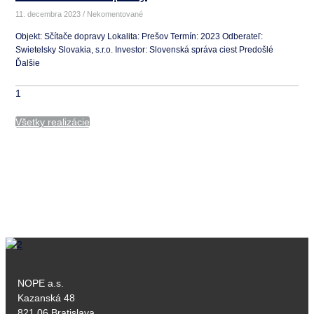
11. decembra 2023
Nekomentované
Objekt: Sčítače dopravy Lokalita: Prešov Termín: 2023 Odberateľ:
Swietelsky Slovakia, s.r.o. Investor: Slovenská správa ciest Predošlé
Ďalšie
Všetky realizácie
NOPE a.s.
Kazanská 48
821 06 Bratislava