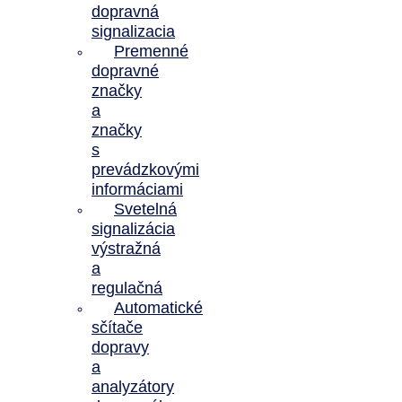
dopravná
signalizacia
Premenné
dopravné
značky
a
značky
s
prevádzkovými
informáciami
Svetelná
signalizácia
výstražná
a
regulačná
Automatické
sčítače
dopravy
a
analyzátory