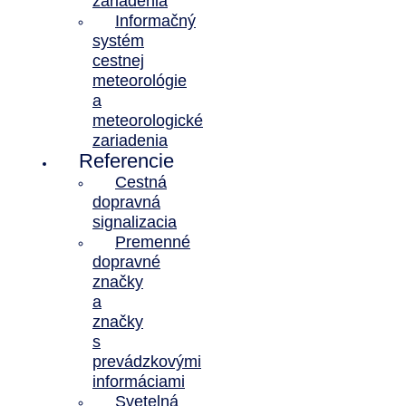
zariadenia
Informačný
systém
cestnej
meteorológie
a
meteorologické
zariadenia
Referencie
Cestná
dopravná
signalizacia
Premenné
dopravné
značky
a
značky
s
prevádzkovými
informáciami
Svetelná