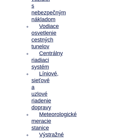
s
nebezpečným
nákladom
Vodiace
osvetlenie
cestných
tunelov
Centrálny
riadiaci
systém
Líniové,
sieťové
a
uzlové
riadenie
dopravy
Meteorologické
meracie
stanice
Výstražné