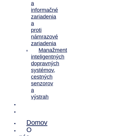
a
informačné
zariadenia
a
proti
námrazové
zariadenia
Manažment
inteligentných
dopravných
systémov,
cestných
senzorov
a
výstrah
Novinky
Kontakt
Domov
O