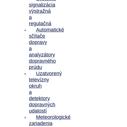
signalizácia
výstražná
a
regulačná
Automatické
sčítače
dopravy
a
analyzátory
dopravného
prúdu
Uzatvorený
televízny
okruh
a
detektory
dopravných
udalostí
Meteorologické
zariadenia