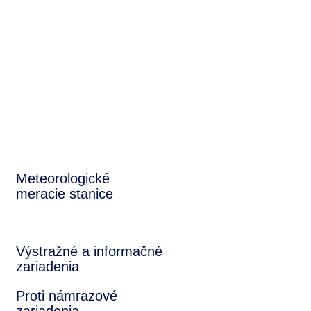
systém cestnej
meteorológie
a
meteorologické
zariadenia
Meteorologické
meracie stanice
Výstražné a informačné
zariadenia
Proti námrazové