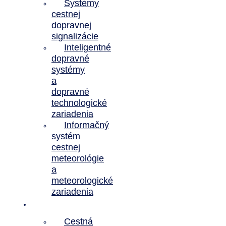
Systémy
cestnej
dopravnej
signalizácie
Inteligentné
dopravné
systémy
a
dopravné
technologické
zariadenia
Informačný
systém
cestnej
meteorológie
a
meteorologické
zariadenia
Referencie
Cestná