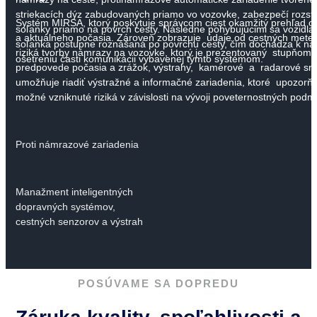
striekacích dýz zabudovaných priamo vo vozovke, zabezpečí rozst
Systém MIRSA, ktorý poskytuje správcom ciest okamžitý prehľad o 
soľanky priamo na povrch cesty. Následne pohybujúcimi sa vozidlam
a aktuálneho počasia. Zároveň zobrazuje údaje od cestných meteo
soľanka postupne roznášaná po povrchu cesty, čím dochádza k n
riziká tvorby námrazy na vozovke, ktorý je prezentovaný stupňom 
ošetreniu časti komunikácii vybavenej týmto systémom.
predpovede počasia a zrážok, výstrahy, kamerové a radarové sn
umožňuje riadiť výstražné a informačné zariadenia, ktoré upozorň
možné vzniknuté riziká v závislosti na vývoji poveternostných podm
Proti námrazové zariadenia
Manažment inteligentných
dopravných systémov,
cestných senzorov a výstrah
POSÚVAME SA DOPREDU