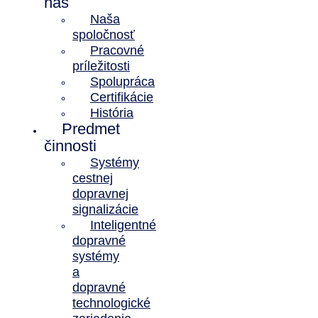
nás
Naša
spoločnosť
Pracovné
príležitosti
Spolupráca
Certifikácie
História
Predmet
činnosti
Systémy
cestnej
dopravnej
signalizácie
Inteligentné
dopravné
systémy
a
dopravné
technologické