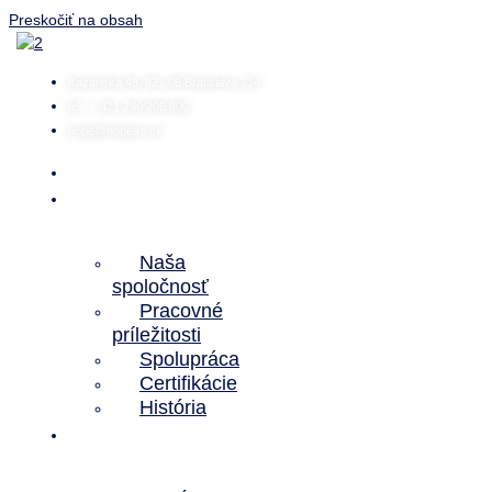
Preskočiť na obsah
Kazanská 48, 821 06 Bratislava 214
tel.: + 421 240 206 800
nope@nopeas.sk
Domov
O
nás
Naša
spoločnosť
Pracovné
príležitosti
Spolupráca
Certifikácie
História
Predmet
činnosti