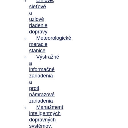
Líniové,
sieťové
a
uzlové
riadenie
dopravy
Meteorologické
meracie
stanice
Výstražné
a
informačné
zariadenia
a
proti
námrazové
zariadenia
Manažment
inteligentných
dopravných
systémov,