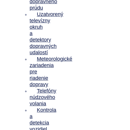
dopravného
prúdu
Uzatvorený
televízny
okruh
a
detektory
dopravných
udalostí
Meteorologické
zariadenia
pre
riadenie
dopravy
Telefóny
núdzového
volania
Kontrola
a
detekcia
vozidiel