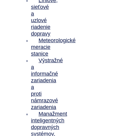
Líniové,
sieťové
a
uzlové
riadenie
dopravy
Meteorologické
meracie
stanice
Výstražné
a
informačné
zariadenia
a
proti
námrazové
zariadenia
Manažment
inteligentných
dopravných
systémov,