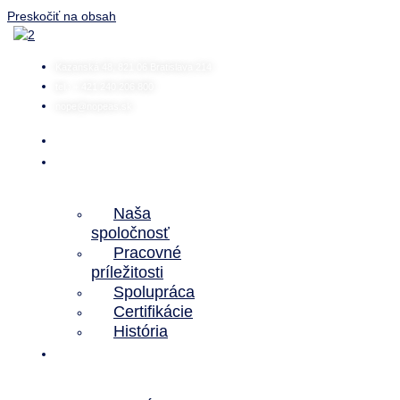
Preskočiť na obsah
Kazanská 48, 821 06 Bratislava 214
tel.: + 421 240 206 800
nope@nopeas.sk
Domov
O
nás
Naša
spoločnosť
Pracovné
príležitosti
Spolupráca
Certifikácie
História
Predmet
činnosti