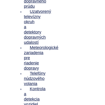
dopravného
prúdu
Uzatvorený
televízny
okruh
a
detektory
dopravných
udalostí
Meteorologické
zariadenia
pre
riadenie
dopravy
Telefóny
núdzového
volania
Kontrola
a
detekcia
vozidiel