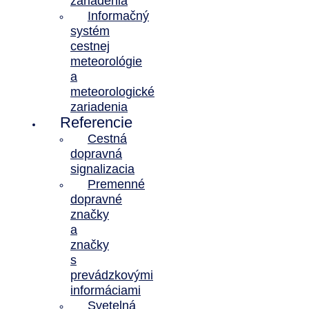
zariadenia
Informačný
systém
cestnej
meteorológie
a
meteorologické
zariadenia
Referencie
Cestná
dopravná
signalizacia
Premenné
dopravné
značky
a
značky
s
prevádzkovými
informáciami
Svetelná