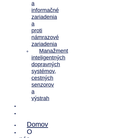
a
informačné
zariadenia
a
proti
námrazové
zariadenia
Manažment
inteligentných
dopravných
systémov,
cestných
senzorov
a
výstrah
Novinky
Kontakt
Domov
O