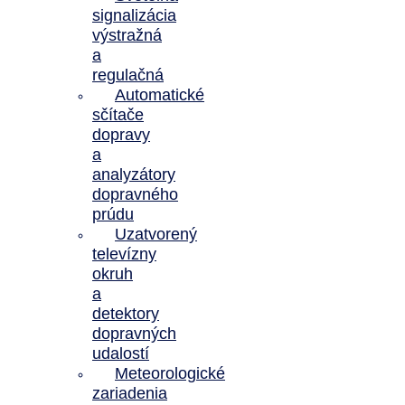
signalizácia
výstražná
a
regulačná
Automatické
sčítače
dopravy
a
analyzátory
dopravného
prúdu
Uzatvorený
televízny
okruh
a
detektory
dopravných
udalostí
Meteorologické
zariadenia