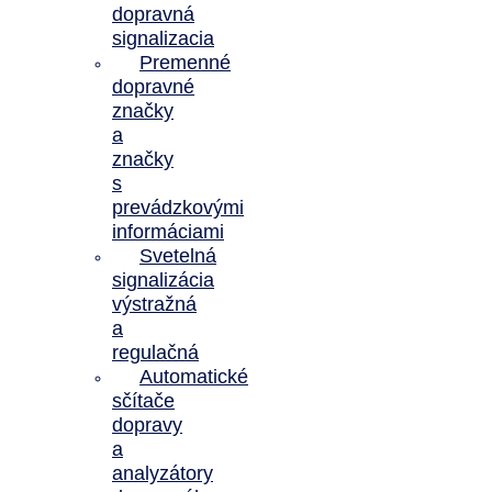
dopravná
signalizacia
Premenné
dopravné
značky
a
značky
s
prevádzkovými
informáciami
Svetelná
signalizácia
výstražná
a
regulačná
Automatické
sčítače
dopravy
a
analyzátory