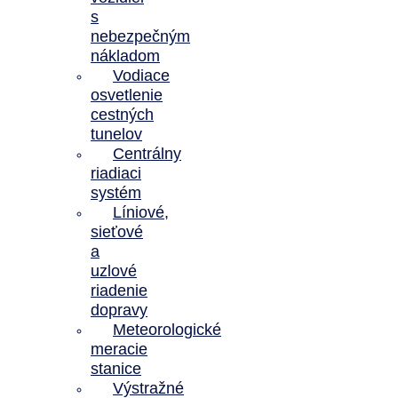
s
nebezpečným
nákladom
Vodiace
osvetlenie
cestných
tunelov
Centrálny
riadiaci
systém
Líniové,
sieťové
a
uzlové
riadenie
dopravy
Meteorologické
meracie
stanice
Výstražné