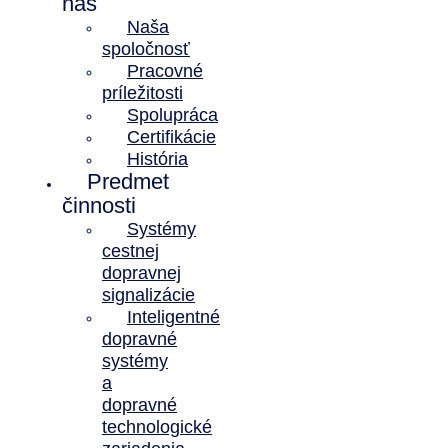
nás
Naša
spoločnosť
Pracovné
príležitosti
Spolupráca
Certifikácie
História
Predmet
činnosti
Systémy
cestnej
dopravnej
signalizácie
Inteligentné
dopravné
systémy
a
dopravné
technologické