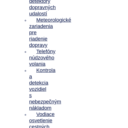
detektory
dopravných
udalostí
Meteorologické
zariadenia
pre
riadenie
dopravy
Telefóny
núdzového
volania
Kontrola
a
detekcia
vozidiel
s
nebezpečným
nákladom
Vodiace
osvetlenie
cestných