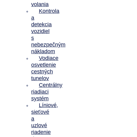
volania
Kontrola
a
detekcia
vozidiel
s
nebezpečným
nákladom
Vodiace
osvetlenie
cestných
tunelov
Centrálny
riadiaci
systém
Líniové,
sieťové
a
uzlové
riadenie