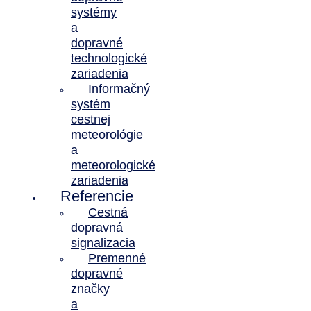
systémy
a
dopravné
technologické
zariadenia
Informačný
systém
cestnej
meteorológie
a
meteorologické
zariadenia
Referencie
Cestná
dopravná
signalizacia
Premenné
dopravné
značky
a