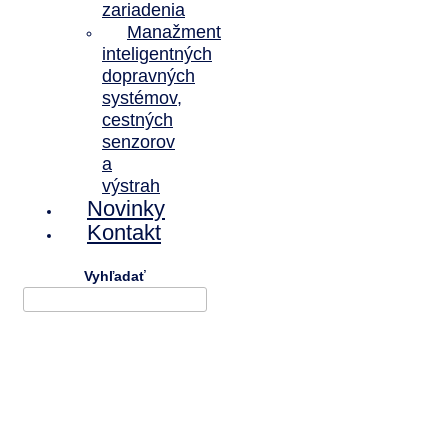
zariadenia
Manažment
inteligentných
dopravných
systémov,
cestných
senzorov
a
výstrah
Novinky
Kontakt
Vyhľadať