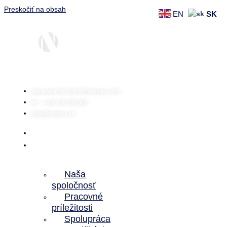
Preskočiť na obsah
EN
SK
Kazanská 48, 821 06 Bratislava 214
tel.: + 421 240 206 800
nope@nopeas.sk
Domov
O
nás
Naša
spoločnosť
Pracovné
príležitosti
Spolupráca