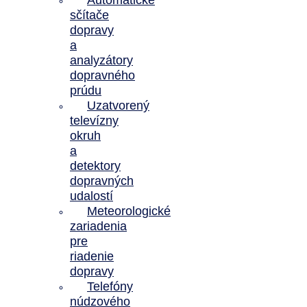
Automatické
sčítače
dopravy
a
analyzátory
dopravného
prúdu
Uzatvorený
televízny
okruh
a
detektory
dopravných
udalostí
Meteorologické
zariadenia
pre
riadenie
dopravy
Telefóny
núdzového