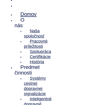
Kontakt
Domov
O
nás
Naša
spoločnosť
Pracovné
príležitosti
Spolupráca
Certifikácie
História
Predmet
činnosti
Systémy
cestnej
dopravnej
signalizácie
Inteligentné
dopravné