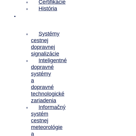
Certifikácie
História
Predmet
činnosti
Systémy
cestnej
dopravnej
signalizácie
Inteligentné
dopravné
systémy
a
dopravné
technologické
zariadenia
Informačný
systém
cestnej
meteorológie
a