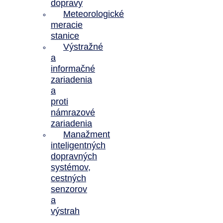
dopravy
Meteorologické
meracie
stanice
Výstražné
a
informačné
zariadenia
a
proti
námrazové
zariadenia
Manažment
inteligentných
dopravných
systémov,
cestných
senzorov
a
výstrah
Novinky