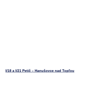
I/18 a I/21 Petič – Hanušovce nad Topľou