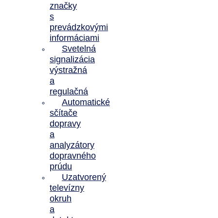
značky
s
prevádzkovými
informáciami
Svetelná
signalizácia
výstražná
a
regulačná
Automatické
sčítače
dopravy
a
analyzátory
dopravného
prúdu
Uzatvorený
televízny
okruh
a